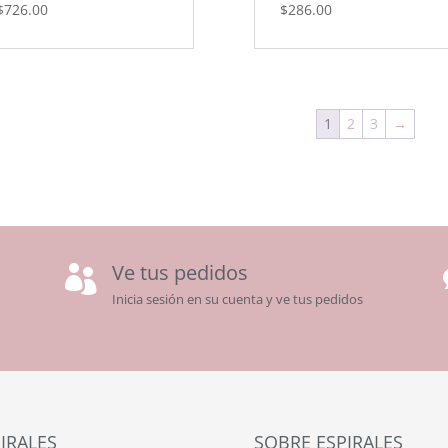
$
726.00
$
286.00
1
2
3
→
Ve tus pedidos

Inicia sesión en su cuenta y ve tus pedidos
IRALES
SOBRE ESPIRALES