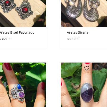
Aretes Bisel Pavonado
Aretes Sirena
$
368.00
$
506.00