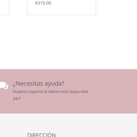
$
319.00
¿Necesitas ayuda?

Nuestro soporte al cliente está disponible
24/7
DIRECCIÓN