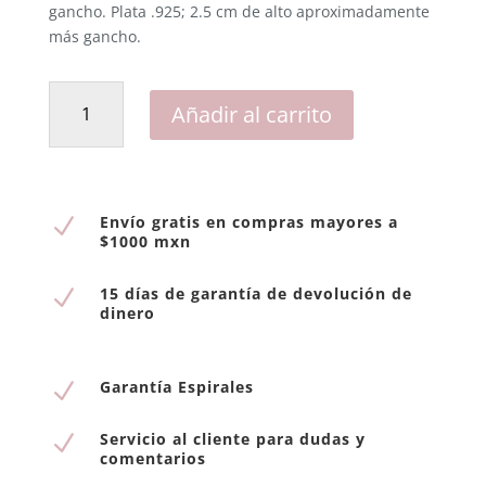
gancho. Plata .925; 2.5 cm de alto aproximadamente
más gancho
.
Aretes
Añadir al carrito
Bisel
Pavonado
cantidad
Envío gratis en compras mayores a
N
$1000 mxn
15 días de garantía de devolución de
N
dinero
Garantía Espirales
N
Servicio al cliente para dudas y
N
comentarios