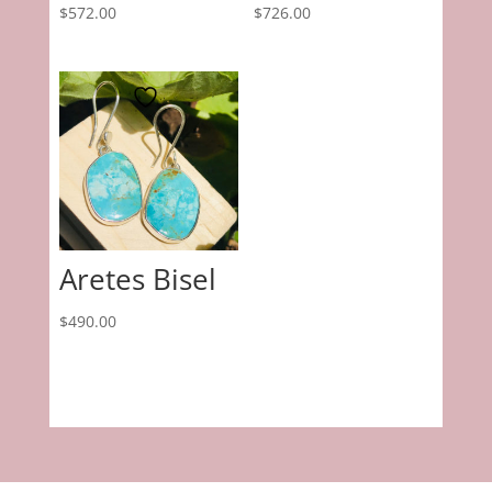
$
572.00
$
726.00
Aretes Bisel
$
490.00