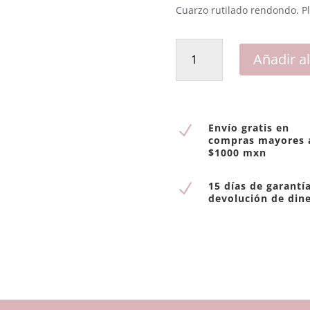
Cuarzo rutilado rendondo. Pl
Anillo
Añadir al
Bisel
Pavonado
cantidad
Envío gratis en
N
compras mayores 
$1000 mxn
15 días de garantí
N
devolución de din