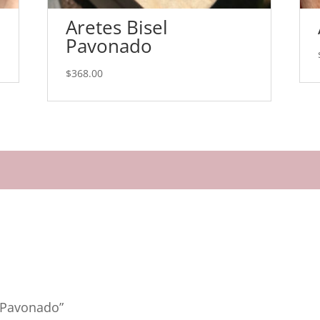
Aretes Bisel
Pavonado
$
368.00
l Pavonado”