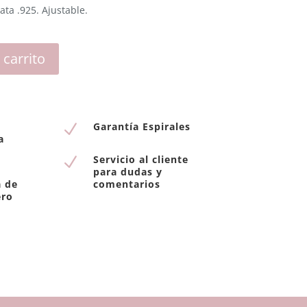
ata .925. Ajustable
.
 carrito
Garantía Espirales
N
a
Servicio al cliente
N
para dudas y
a de
comentarios
ero