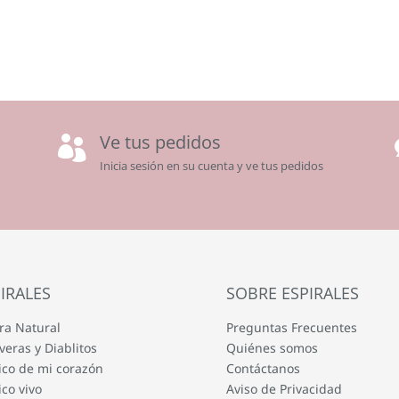
Ve tus pedidos

Inicia sesión en su cuenta y ve tus pedidos
IRALES
SOBRE ESPIRALES
ra Natural
Preguntas Frecuentes
veras y Diablitos
Quiénes somos
co de mi corazón
Contáctanos
co vivo
Aviso de Privacidad