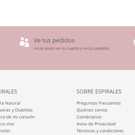
Ve tus pedidos

Inicia sesión en su cuenta y ve tus pedidos
IRALES
SOBRE ESPIRALES
ra Natural
Preguntas Frecuentes
veras y Diablitos
Quiénes somos
co de mi corazón
Contáctanos
co vivo
Aviso de Privacidad
nsión
Términos y condiciones