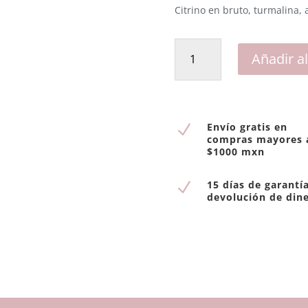
Citrino en bruto, turmalina, a
Anillo
Añadir al
Ola
cantidad
Envío gratis en
N
compras mayores 
$1000 mxn
15 días de garantí
N
devolución de din