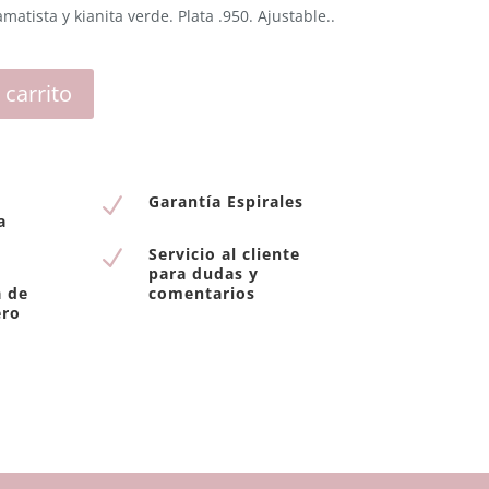
matista y kianita verde. Plata .950. Ajustable.
.
 carrito
Garantía Espirales
N
a
Servicio al cliente
N
para dudas y
a de
comentarios
ero