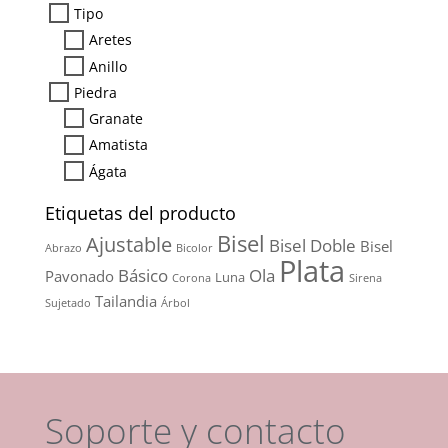
Tipo
Aretes
Anillo
Piedra
Granate
Amatista
Ágata
Etiquetas del producto
Bisel
Ajustable
Bisel Doble
Bisel
Abrazo
Bicolor
Plata
Básico
Ola
Pavonado
Luna
Corona
Sirena
Tailandia
Sujetado
Árbol
Soporte y contacto