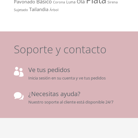
Plata
Básico
Ola
Pavonado
Luna
Corona
Sirena
Tailandia
Sujetado
Árbol
Soporte y contacto
Ve tus pedidos

Inicia sesión en su cuenta y ve tus pedidos
¿Necesitas ayuda?

Nuestro soporte al cliente está disponible 24/7